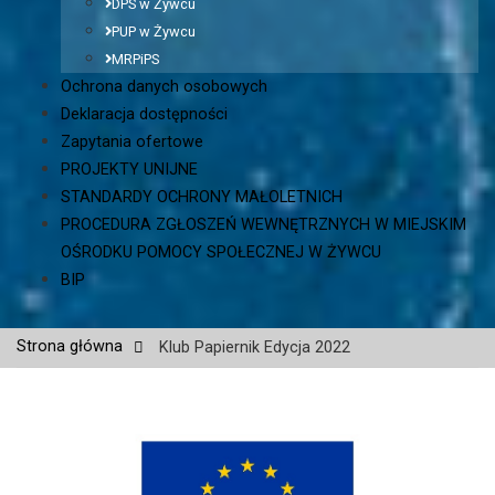
DPS w Żywcu
PUP w Żywcu
MRPiPS
Ochrona danych osobowych
Deklaracja dostępności
Zapytania ofertowe
PROJEKTY UNIJNE
STANDARDY OCHRONY MAŁOLETNICH
PROCEDURA ZGŁOSZEŃ WEWNĘTRZNYCH W MIEJSKIM
OŚRODKU POMOCY SPOŁECZNEJ W ŻYWCU
BIP
Strona główna
Klub Papiernik Edycja 2022