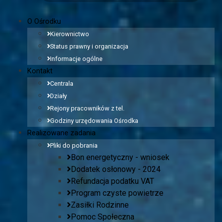
O Ośrodku
Kierownictwo
Status prawny i organizacja
Informacje ogólne
Kontakt
Centrala
Działy
Rejony pracowników z tel.
Godziny urzędowania Ośrodka
Realizowane zadania
Pliki do pobrania
Bon energetyczny - wniosek
Dodatek osłonowy - 2024
Refundacja podatku VAT
Program czyste powietrze
Zasiłki Rodzinne
Pomoc Społeczna