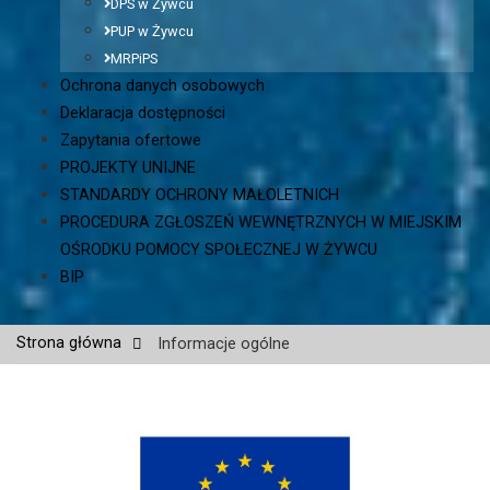
DPS w Żywcu
PUP w Żywcu
MRPiPS
Ochrona danych osobowych
Deklaracja dostępności
Zapytania ofertowe
PROJEKTY UNIJNE
STANDARDY OCHRONY MAŁOLETNICH
PROCEDURA ZGŁOSZEŃ WEWNĘTRZNYCH W MIEJSKIM
OŚRODKU POMOCY SPOŁECZNEJ W ŻYWCU
BIP
Strona główna
Informacje ogólne