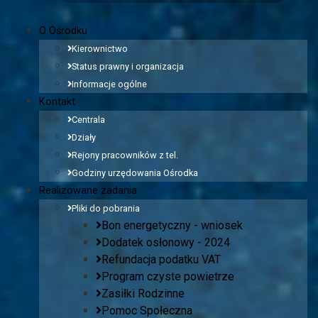
O Ośrodku
Kierownictwo
Status prawny i organizacja
Informacje ogólne
Kontakt
Centrala
Działy
Rejony pracowników z tel.
Godziny urzędowania Ośrodka
Realizowane zadania
Pliki do pobrania
Bon energetyczny - wniosek
Dodatek osłonowy - 2024
Refundacja podatku VAT
Program czyste powietrze
Zasiłki Rodzinne
Pomoc Społeczna