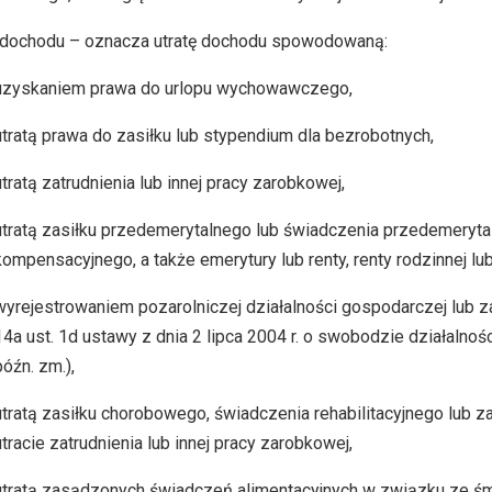
a dochodu – oznacza utratę dochodu spowodowaną:
uzyskaniem prawa do urlopu wychowawczego,
utratą prawa do zasiłku lub stypendium dla bezrobotnych,
utratą zatrudnienia lub innej pracy zarobkowej,
utratą zasiłku przedemerytalnego lub świadczenia przedemeryta
kompensacyjnego, a także emerytury lub renty, renty rodzinnej lub 
wyrejestrowaniem pozarolniczej działalności gospodarczej lub z
14a ust. 1d ustawy z dnia 2 lipca 2004 r. o swobodzie działalnośc
późn. zm.),
utratą zasiłku chorobowego, świadczenia rehabilitacyjnego lub z
utracie zatrudnienia lub innej pracy zarobkowej,
utratą zasądzonych świadczeń alimentacyjnych w związku ze ś