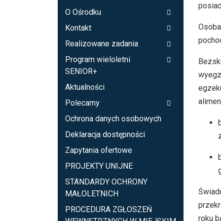
posiad
O Ośrodku
Osoba 
Kontakt
pochod
Realizowane zadania
Program wieloletni
Bezsku
SENIOR+
wyegze
Aktualności
egzeku
alimen
Polecamy
Ochrona danych osobowych
Deklaracja dostępności
Zapytania ofertowe
PROJEKTY UNIJNE
STANDARDY OCHRONY
Świadc
MAŁOLETNICH
przekr
PROCEDURA ZGŁOSZEŃ
roku b