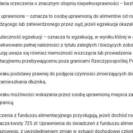
ania orzeczenia o znacznym stopniu niepełnosprawności – bez
uprawniona – oznacza to osobę uprawnioną do alimentów od r
zącego lub zatwierdzonego przez sąd, jeżeli egzekucja okazał
teczność egzekucji – oznacza to egzekucję, w wyniku której w 
kwowano pełnej należności z tytułu zaległych i bieżących zob
cję uważa się również niemożność wszczęcia lub prowadzenia 
tacyjnemu przebywającemu poza granicami Rzeczypospolitej Po
braku podstawy prawnej do podjęcia czynności zmierzających d
zamieszkania dłużnika,
braku możliwości wskazania przez osobę uprawnioną miejsca za
granicą.
zenia z funduszu alimentacyjnego przysługują, jeżeli dochód ro
acza kwoty 725 zł. Uprawnienia do świadczeń z funduszu alime
azowego, z uwzględnieniem zmian w sytuacji dochodowej człon