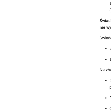
Świad
nie wy
Świadc
Niezb