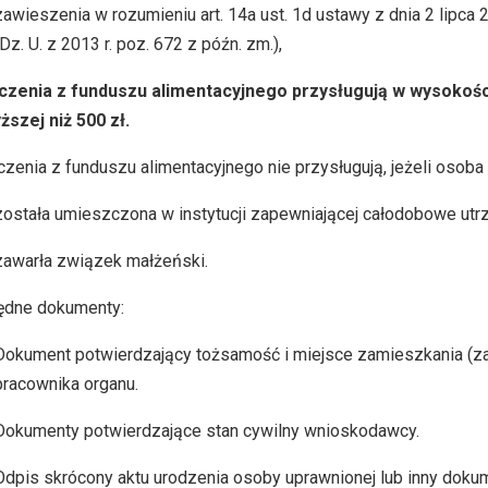
zawieszenia w rozumieniu art. 14a ust. 1d ustawy z dnia 2 lipca
(Dz. U. z 2013 r. poz. 672 z późn. zm.),
czenia z funduszu alimentacyjnego przysługują w wysokośc
ższej niż 500 zł.
zenia z funduszu alimentacyjnego nie przysługują, jeżeli osoba
została umieszczona w instytucji zapewniającej całodobowe utr
zawarła związek małżeński.
ędne dokumenty:
Dokument potwierdzający tożsamość i miejsce zamieszkania (
pracownika organu.
Dokumenty potwierdzające stan cywilny wnioskodawcy.
Odpis skrócony aktu urodzenia osoby uprawnionej lub inny doku