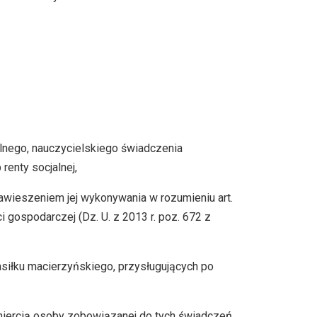
lnego, nauczycielskiego świadczenia
renty socjalnej,
awieszeniem jej wykonywania w rozumieniu art.
i gospodarczej (Dz. U. z 2013 r. poz. 672 z
asiłku macierzyńskiego, przysługujących po
miercią osoby zobowiązanej do tych świadczeń