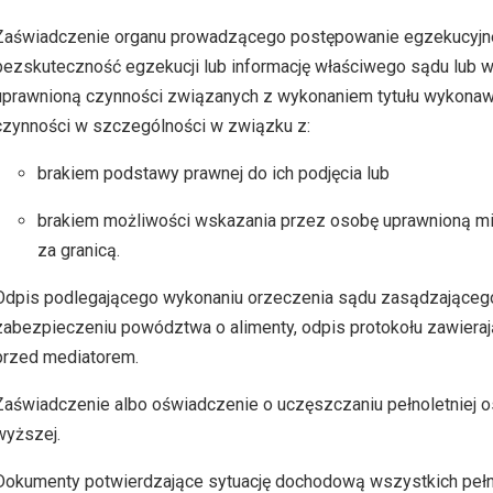
Zaświadczenie organu prowadzącego postępowanie egzekucyjne
bezskuteczność egzekucji lub informację właściwego sądu lub wł
uprawnioną czynności związanych z wykonaniem tytułu wykonawc
czynności w szczególności w związku z:
brakiem podstawy prawnej do ich podjęcia lub
brakiem możliwości wskazania przez osobę uprawnioną mi
za granicą.
Odpis podlegającego wykonaniu orzeczenia sądu zasądzającego
zabezpieczeniu powództwa o alimenty, odpis protokołu zawieraj
przed mediatorem.
Zaświadczenie albo oświadczenie o uczęszczaniu pełnoletniej o
wyższej.
Dokumenty potwierdzające sytuację dochodową wszystkich pełno