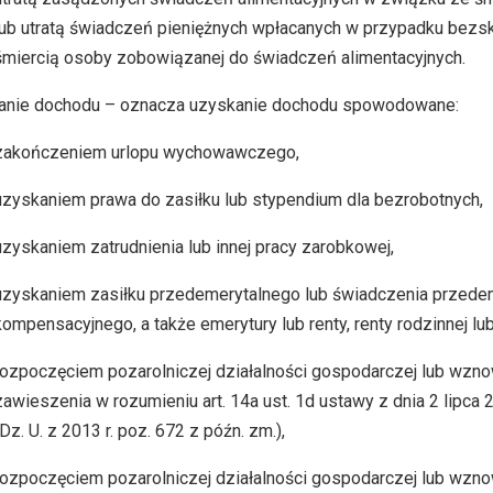
lub utratą świadczeń pieniężnych wpłacanych w przypadku bezs
śmiercią osoby zobowiązanej do świadczeń alimentacyjnych.
anie dochodu – oznacza uzyskanie dochodu spowodowane:
zakończeniem urlopu wychowawczego,
uzyskaniem prawa do zasiłku lub stypendium dla bezrobotnych,
uzyskaniem zatrudnienia lub innej pracy zarobkowej,
uzyskaniem zasiłku przedemerytalnego lub świadczenia przedem
kompensacyjnego, a także emerytury lub renty, renty rodzinnej lub 
rozpoczęciem pozarolniczej działalności gospodarczej lub wzno
zawieszenia w rozumieniu art. 14a ust. 1d ustawy z dnia 2 lipca
(Dz. U. z 2013 r. poz. 672 z późn. zm.),
rozpoczęciem pozarolniczej działalności gospodarczej lub wzno