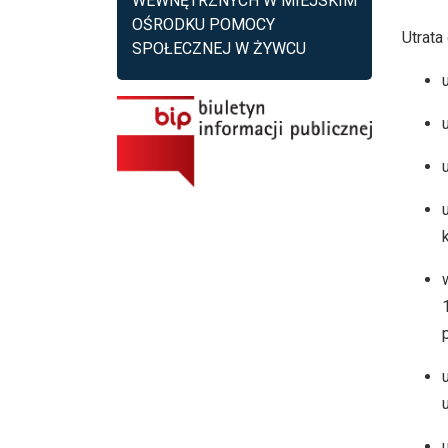
WEWNĘTRZNYCH W MIEJSKIM
OŚRODKU POMOCY
Utrat
SPOŁECZNEJ W ŻYWCU