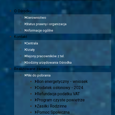
O Ośrodku
Kierownictwo
Status prawny i organizacja
Informacje ogólne
Kontakt
Centrala
Działy
Rejony pracowników z tel.
Godziny urzędowania Ośrodka
Realizowane zadania
Pliki do pobrania
Bon energetyczny - wniosek
Dodatek osłonowy - 2024
Refundacja podatku VAT
Program czyste powietrze
Zasiłki Rodzinne
Pomoc Społeczna