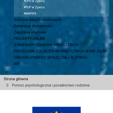
DPS w Żywcu
PUP w Żywcu
MRPiPS
Ochrona danych osobowych
Deklaracja dostępności
Zapytania ofertowe
PROJEKTY UNIJNE
STANDARDY OCHRONY MAŁOLETNICH
PROCEDURA ZGŁOSZEŃ WEWNĘTRZNYCH W MIEJSKIM
OŚRODKU POMOCY SPOŁECZNEJ W ŻYWCU
BIP
Strona główna
Pomoc psychologiczna i poradnictwo rodzinne