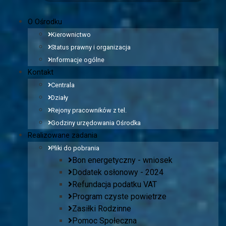
O Ośrodku
Kierownictwo
Status prawny i organizacja
Informacje ogólne
Kontakt
Centrala
Działy
Rejony pracowników z tel.
Godziny urzędowania Ośrodka
Realizowane zadania
Pliki do pobrania
Bon energetyczny - wniosek
Dodatek osłonowy - 2024
Refundacja podatku VAT
Program czyste powietrze
Zasiłki Rodzinne
Pomoc Społeczna