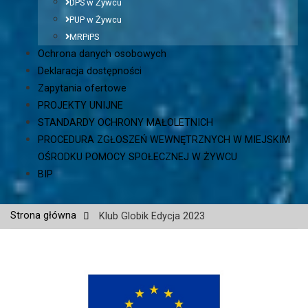
DPS w Żywcu
PUP w Żywcu
MRPiPS
Ochrona danych osobowych
Deklaracja dostępności
Zapytania ofertowe
PROJEKTY UNIJNE
STANDARDY OCHRONY MAŁOLETNICH
PROCEDURA ZGŁOSZEŃ WEWNĘTRZNYCH W MIEJSKIM
OŚRODKU POMOCY SPOŁECZNEJ W ŻYWCU
BIP
Strona główna
Klub Globik Edycja 2023