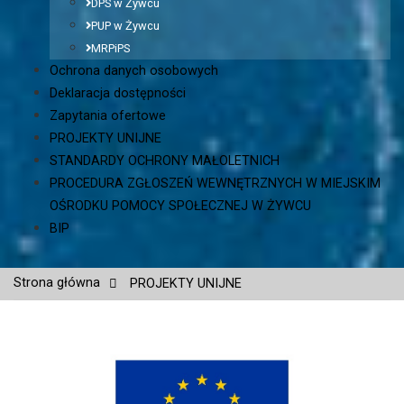
DPS w Żywcu
PUP w Żywcu
MRPiPS
Ochrona danych osobowych
Deklaracja dostępności
Zapytania ofertowe
PROJEKTY UNIJNE
STANDARDY OCHRONY MAŁOLETNICH
PROCEDURA ZGŁOSZEŃ WEWNĘTRZNYCH W MIEJSKIM
OŚRODKU POMOCY SPOŁECZNEJ W ŻYWCU
BIP
Strona główna
PROJEKTY UNIJNE