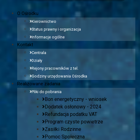
O Ośrodku
Kierownictwo
Status prawny i organizacja
Informacje ogólne
Kontakt
Centrala
Działy
Rejony pracowników z tel.
Godziny urzędowania Ośrodka
Realizowane zadania
Pliki do pobrania
Bon energetyczny - wniosek
Dodatek osłonowy - 2024
Refundacja podatku VAT
Program czyste powietrze
Zasiłki Rodzinne
Pomoc Społeczna