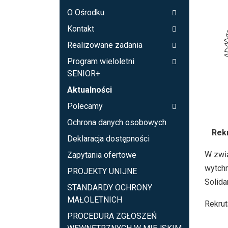
O Ośrodku
Kontakt
Realizowane zadania
Program wieloletni
SENIOR+
Aktualności
Polecamy
Ochrona danych osobowych
Rek
Deklaracja dostępności
W zwią
Zapytania ofertowe
wytchn
PROJEKTY UNIJNE
Solida
STANDARDY OCHRONY
MAŁOLETNICH
Rekrut
PROCEDURA ZGŁOSZEŃ