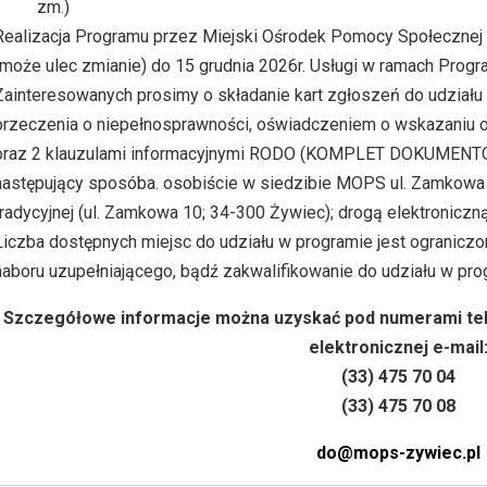
zm.)
Realizacja Programu przez Miejski Ośrodek Pomocy Społecznej 
(może ulec zmianie) do 15 grudnia 2026r. Usługi w ramach Prog
Zainteresowanych prosimy o składanie kart zgłoszeń do udziału
orzeczenia o niepełnosprawności, oświadczeniem o wskazaniu os
oraz 2 klauzulami informacyjnymi RODO (KOMPLET DOKUME
następujący sposób
a. osobiście w siedzibie MOPS ul. Zamkowa
tradycyjnej (ul. Zamkowa 10; 34-300 Żywiec);
drogą elektroniczn
Liczba dostępnych miejsc do udziału w programie jest ogranic
naboru uzupełniającego, bądź zakwalifikowanie do udziału w pro
Szczegółowe informacje można uzyskać pod numerami tel
elektronicznej e-mail
(33) 475 70 04
(33) 475 70 08
do@mops-zywiec.pl