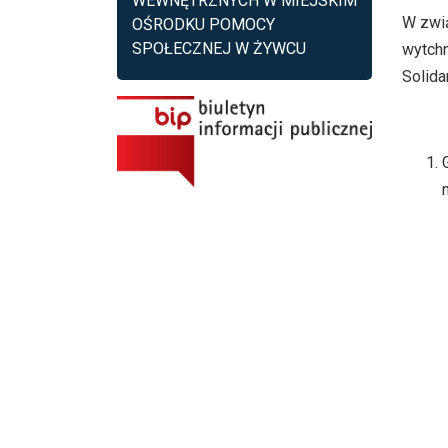
WEWNĘTRZNYCH W MIEJSKIM
W zwią
OŚRODKU POMOCY
SPOŁECZNEJ W ŻYWCU
wytchn
Solida