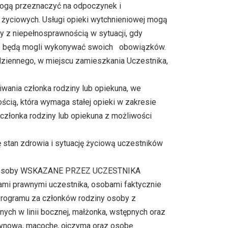
ogą przeznaczyć na odpoczynek i
w życiowych. Usługi opieki wytchnieniowej mogą
z niepełnosprawnością w sytuacji, gdy
ie będą mogli wykonywać swoich obowiązków.
ziennego, w miejscu zamieszkania Uczestnika,
wania członka rodziny lub opiekuna, we
ą, która wymaga stałej opieki w zakresie
członka rodziny lub opiekuna z możliwości
 stan zdrowia i sytuację życiową uczestników
zyć osoby WSKAZANE PRZEZ UCZESTNIKA
mi prawnymi uczestnika, osobami faktycznie
Programu za członków rodziny osoby z
ych w linii bocznej, małżonka, wstępnych oraz
 synową, macochę, ojczyma oraz osobę