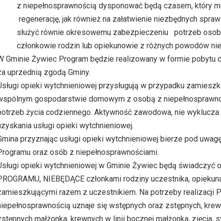
z niepełnosprawnością dysponować będą czasem, który m
regenerację, jak również na załatwienie niezbędnych spra
służyć równie okresowemu zabezpieczeniu potrzeb osoby 
członkowie rodzin lub opiekunowie z różnych powodów n
W Gminie Żywiec Program będzie realizowany w formie pobytu d
za uprzednią zgodą Gminy.
Usługi opieki wytchnieniowej przysługują w przypadku zamieszki
wspólnym gospodarstwie domowym z osobą z niepełnosprawności
potrzeb życia codziennego. Aktywność zawodowa, nie wyklucza 
uzyskania usługi opieki wytchnieniowej.
Gmina przyznając usługi opieki wytchnieniowej bierze pod uwagę
Programu oraz osób z niepełnosprawnościami.
Usługi opieki wytchnieniowej w Gminie Żywiec będą świadc
PROGRAMU, NIEBĘDĄCE członkami rodziny uczestnika, opiekuna
zamieszkującymi razem z uczestnikiem. Na potrzeby realizacji 
niepełnosprawnością uznaje się wstępnych oraz zstępnych, krewn
zstępnych małżonka, krewnych w linii bocznej małżonka, zięcia,