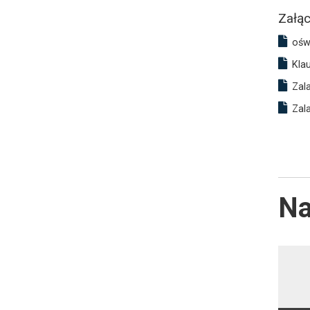
Załąc
ośw
Kla
Zal
Zal
Na