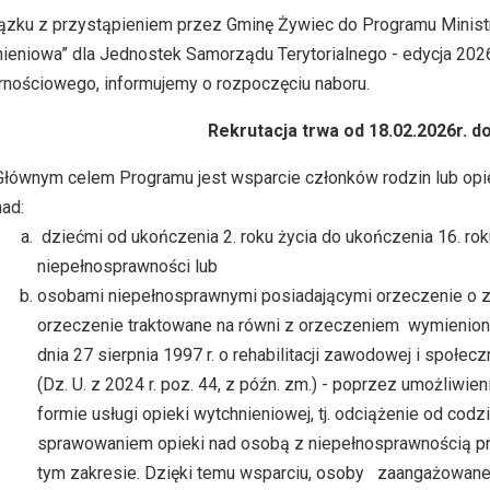
zku z przystąpieniem przez Gminę Żywiec do Programu Ministra 
ieniowa” dla Jednostek Samorządu Terytorialnego - edycja 20
rnościowego, informujemy o rozpoczęciu naboru.
Rekrutacja trwa od 18.02.2026r. do
Głównym celem Programu jest wsparcie członków rodzin lub op
nad:
dziećmi od ukończenia 2. roku życia do ukończenia 16. ro
niepełnosprawności lub
osobami niepełnosprawnymi posiadającymi orzeczenie o z
orzeczenie traktowane na równi z orzeczeniem wymienionym w
dnia 27 sierpnia 1997 r. o rehabilitacji zawodowej i społ
(Dz. U. z 2024 r. poz. 44, z późn. zm.) - poprzez umożliwi
formie usługi opieki wytchnieniowej, tj. odciążenie od c
sprawowaniem opieki nad osobą z niepełnosprawnością 
tym zakresie. Dzięki temu wsparciu, osoby zaangażowane