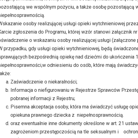
pozostającą we wspólnym pożyciu, a także osobę pozostającą 
niepełnosprawnością.
Wskazanie osoby realizującej usługi opieki wytchnieniowej prze
Karcie zgłoszenia do Programu, której wzór stanowi załącznik nr
oświadczenie o wskazaniu osoby realizującej usługi (załączone p
W przypadku, gdy usługi opieki wytchnieniowej, będą świadczon
sprawujących bezpośrednią opiekę nad dziećmi do ukończenia 16
niepełnosprawności,
w odniesieniu do osób, które mają świadczy
także:
Zaświadczenie o niekaralności;
Informacja o niefigurowaniu w Rejestrze Sprawców Przest
pobranej informacji z Rejestru;
Pisemna akceptacja osoby, która ma świadczyć usługę opie
opiekuna prawnego dziecka z niepełnosprawnością.
oraz ewentualnie inne dokumenty określone w art. 21 ustawy
zagrożeniom przestępczością na tle seksualnym i ochronie