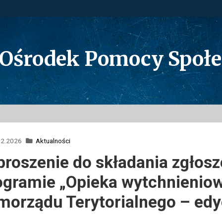
 Ośrodek Pomocy Społ
02.2026
Aktualności
proszenie do składania zgłosz
ogramie „Opieka wytchnieniow
morządu Terytorialnego – edy