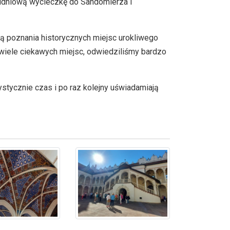
wudniową wycieczkę do Sandomierza i
ią poznania historycznych miejsc urokliwego
wiele ciekawych miejsc, odwiedziliśmy bardzo
tystycznie czas i po raz kolejny uświadamiają