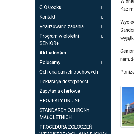
W dniu
O Ośrodku
Kazimi
Kontakt
Wyciec
Realizowane zadania
Sandom
Program wieloletni
wyjątk
SENIOR+
Senior
Aktualności
nam, ż
Polecamy
Poniże
Ochrona danych osobowych
Deklaracja dostępności
Zapytania ofertowe
PROJEKTY UNIJNE
STANDARDY OCHRONY
MAŁOLETNICH
PROCEDURA ZGŁOSZEŃ