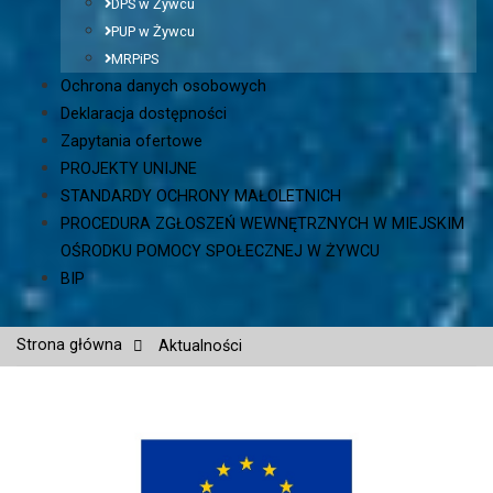
DPS w Żywcu
PUP w Żywcu
MRPiPS
Ochrona danych osobowych
Deklaracja dostępności
Zapytania ofertowe
PROJEKTY UNIJNE
STANDARDY OCHRONY MAŁOLETNICH
PROCEDURA ZGŁOSZEŃ WEWNĘTRZNYCH W MIEJSKIM
OŚRODKU POMOCY SPOŁECZNEJ W ŻYWCU
BIP
Strona główna
Aktualności