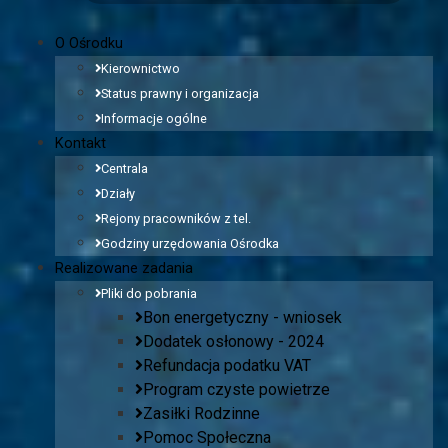
O Ośrodku
Kierownictwo
Status prawny i organizacja
Informacje ogólne
Kontakt
Centrala
Działy
Rejony pracowników z tel.
Godziny urzędowania Ośrodka
Realizowane zadania
Pliki do pobrania
Bon energetyczny - wniosek
Dodatek osłonowy - 2024
Refundacja podatku VAT
Program czyste powietrze
Zasiłki Rodzinne
Pomoc Społeczna