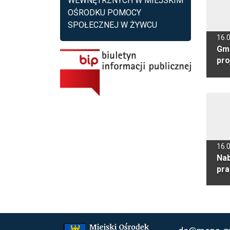
WEWNĘTRZNYCH W MIEJSKIM
OŚRODKU POMOCY
SPOŁECZNEJ W ŻYWCU
16.
Gmi
pro
asy
Żyw
16.
Nab
pra