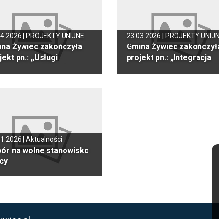
04.2026 |
PROJEKTY UNIJNE
23.03.2026 |
PROJEKTY UNIJ
na Żywiec zakończyła
Gmina Żywiec zakończył
jekt pn.: „Usługi
projekt pn.: „Integracja
stenckie w Mieście
społeczna rodzin, dzieci 
iec”
młodzieży w Mieście
Żywiec”
01.2026 |
Aktualności
ór na wolne stanowisko
cy