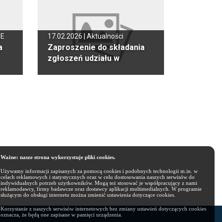
NE
17.02.2026 |
Aktualności
a
Zaproszenie do składania
zgłoszeń udziału w
i
Programie „Opieka
wytchnieniowa” dla
Jednostek Samorządu
Terytorialnego – edycja
2026
Ważne: nasze strona wykorzystuje pliki cookies.
Używamy informacji zapisanych za pomocą cookies i podobnych technologii m.in. w
celach reklamowych i statystycznych oraz w celu dostosowania naszych serwisów do
indywidualnych potrzeb użytkowników. Mogą też stosować je współpracujący z nami
reklamodawcy, firmy badawcze oraz dostawcy aplikacji multimedialnych. W programie
służącym do obsługi internetu można zmienić ustawienia dotyczące cookies.
Korzystanie z naszych serwisów internetowych bez zmiany ustawień dotyczących cookies
oznacza, że będą one zapisane w pamięci urządzenia.